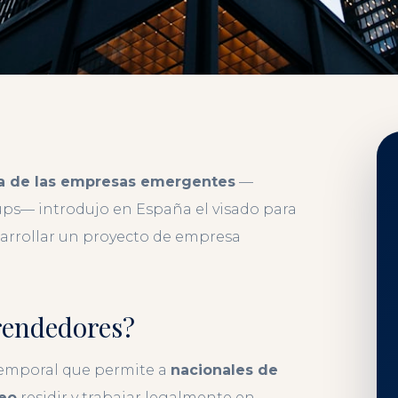
a de las empresas emergentes
—
ps— introdujo en España el visado para
arrollar un proyecto de empresa
rendedores?
 temporal que permite a
nacionales de
peo
residir y trabajar legalmente en