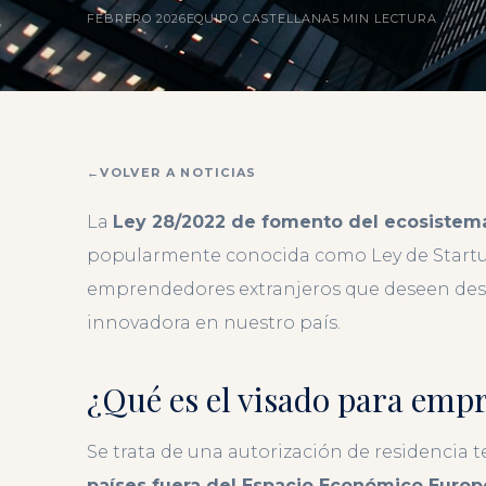
FEBRERO 2026
EQUIPO CASTELLANA
5 MIN LECTURA
VOLVER A NOTICIAS
La
Ley 28/2022 de fomento del ecosistem
popularmente conocida como Ley de Startu
emprendedores extranjeros que deseen des
innovadora en nuestro país.
¿Qué es el visado para emp
Se trata de una autorización de residencia
países fuera del Espacio Económico Euro