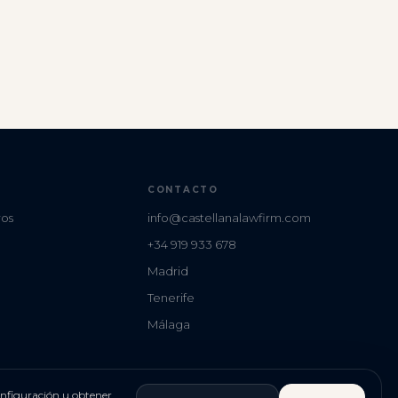
CONTACTO
ros
info@castellanalawfirm.com
+34 919 933 678
Madrid
Tenerife
Málaga
onfiguración u obtener