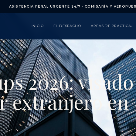
SISTENCIA PENAL URGENTE 24/7 · COMISARÍA Y AEROPUERTO · 
INICIO
EL DESPACHO
ÁREAS DE PRÁCTICA
▾
ups 2026: visado
 extranjero en