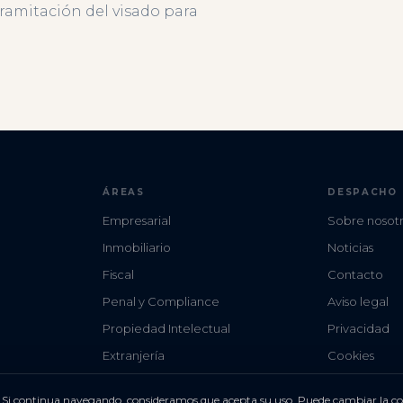
tramitación del visado para
ÁREAS
DESPACHO
Empresarial
Sobre nosot
Inmobiliario
Noticias
Fiscal
Contacto
Penal y Compliance
Aviso legal
Propiedad Intelectual
Privacidad
Extranjería
Cookies
os. Si continua navegando, consideramos que acepta su uso. Puede cambiar la c